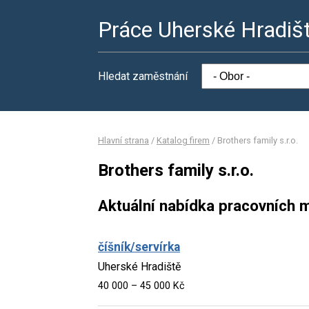
Práce Uherské Hradiš
Hledat zaměstnání
Hlavní strana
/
Katalog firem
/
Brothers family s.r.o.
Brothers family s.r.o.
Aktuální nabídka pracovních m
číšník/servírka
Uherské Hradiště
40 000 – 45 000 Kč