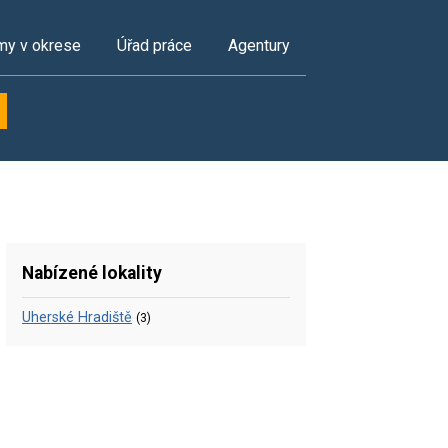
my v okrese
Úřad práce
Agentury
Nabízené lokality
Uherské Hradiště
(3)