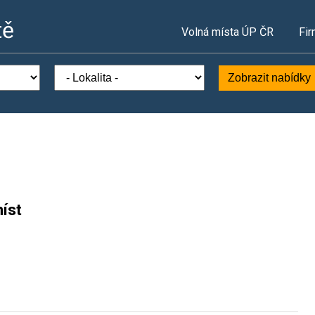
tě
Volná místa ÚP ČR
Fir
Zobrazit nabídky
íst