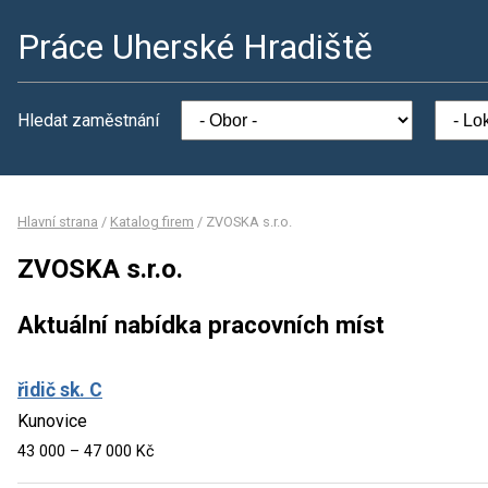
Práce Uherské Hradiště
Hledat zaměstnání
Hlavní strana
/
Katalog firem
/
ZVOSKA s.r.o.
ZVOSKA s.r.o.
Aktuální nabídka pracovních míst
řidič sk. C
Kunovice
43 000 – 47 000 Kč