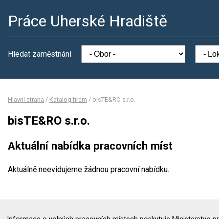
Práce Uherské Hradiště
Hledat zaměstnání
Hlavní strana
/
Katalog firem
/
bisTE&RO s.r.o.
bisTE&RO s.r.o.
Aktuální nabídka pracovních míst
Aktuálně neevidujeme žádnou pracovní nabídku.