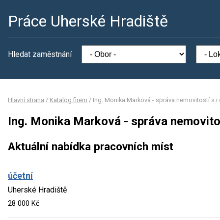
Práce Uherské Hradiště
Hledat zaměstnání
Hlavní strana
/
Katalog firem
/
Ing. Monika Marková - správa nemovitostí s.r.
Ing. Monika Marková - správa nemovitost
Aktuální nabídka pracovních míst
účetní
Uherské Hradiště
28 000 Kč