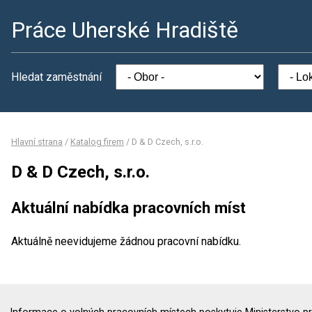
Práce Uherské Hradiště
Hledat zaměstnání
Hlavní strana
/
Katalog firem
/
D & D Czech, s.r.o.
D & D Czech, s.r.o.
Aktuální nabídka pracovních míst
Aktuálně neevidujeme žádnou pracovní nabídku.