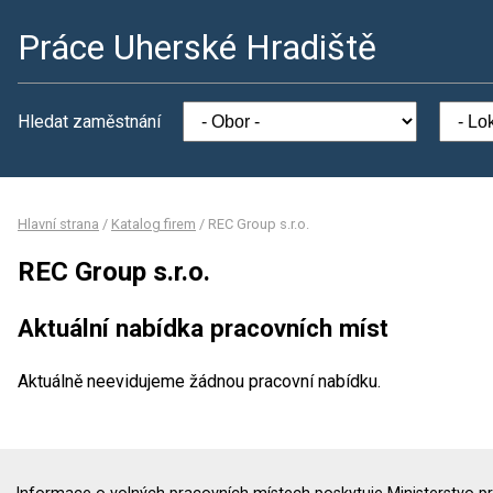
Práce Uherské Hradiště
Hledat zaměstnání
Hlavní strana
/
Katalog firem
/
REC Group s.r.o.
REC Group s.r.o.
Aktuální nabídka pracovních míst
Aktuálně neevidujeme žádnou pracovní nabídku.