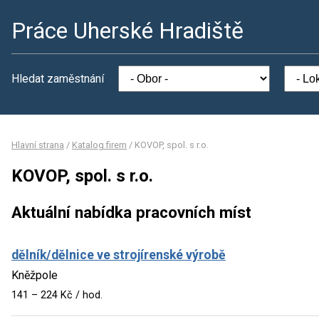
Práce Uherské Hradiště
Hledat zaměstnání
Hlavní strana
/
Katalog firem
/
KOVOP, spol. s r.o.
KOVOP, spol. s r.o.
Aktuální nabídka pracovních míst
dělník/dělnice ve strojírenské výrobě
Kněžpole
141 – 224 Kč / hod.