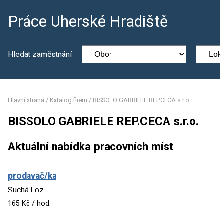
Práce Uherské Hradiště
Hledat zaměstnání
Hlavní strana
/
Katalog firem
/
BISSOLO GABRIELE REP.CECA s.r.o.
BISSOLO GABRIELE REP.CECA s.r.o.
Aktuální nabídka pracovních míst
prodavač/ka
Suchá Loz
165 Kč / hod.