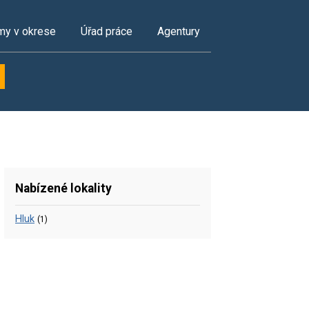
my v okrese
Úřad práce
Agentury
Nabízené lokality
Hluk
(1)