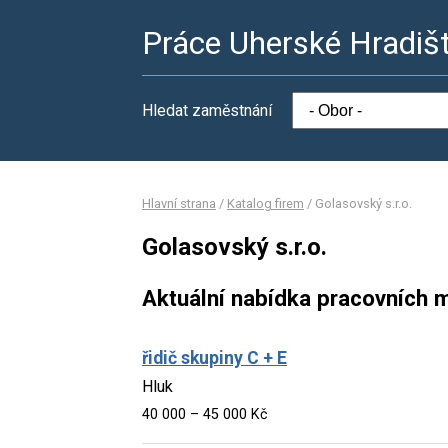
Práce Uherské Hradiš
Hledat zaměstnání
Hlavní strana
/
Katalog firem
/
Golasovský s.r.o.
Golasovský s.r.o.
Aktuální nabídka pracovních m
řidič skupiny C + E
Hluk
40 000 – 45 000 Kč