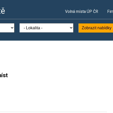
tě
Volná místa ÚP ČR
Fir
Zobrazit nabídky
íst