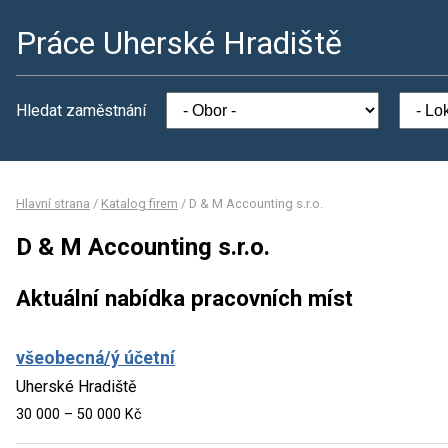
Práce Uherské Hradiště
Hledat zaměstnání
Hlavní strana
/
Katalog firem
/
D & M Accounting s.r.o.
D & M Accounting s.r.o.
Aktuální nabídka pracovních míst
všeobecná/ý účetní
Uherské Hradiště
30 000 – 50 000 Kč