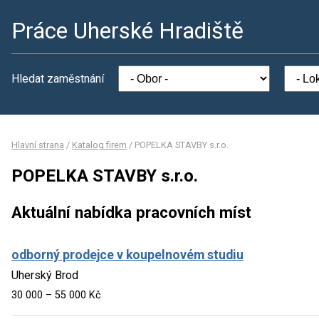
Práce Uherské Hradiště
Hledat zaměstnání
Hlavní strana
/
Katalog firem
/
POPELKA STAVBY s.r.o.
POPELKA STAVBY s.r.o.
Aktuální nabídka pracovních míst
odborný prodejce v koupelnovém studiu
Uherský Brod
30 000 – 55 000 Kč