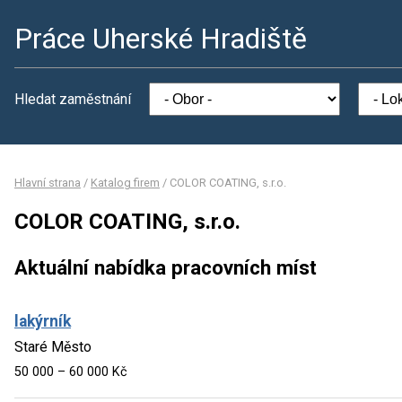
Práce Uherské Hradiště
Hledat zaměstnání
Hlavní strana
/
Katalog firem
/
COLOR COATING, s.r.o.
COLOR COATING, s.r.o.
Aktuální nabídka pracovních míst
lakýrník
Staré Město
50 000 – 60 000 Kč