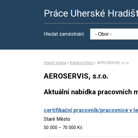
Práce Uherské Hradiš
Hledat zaměstnání
Hlavní strana
/
Katalog firem
/
AEROSERVIS, s.r.o.
AEROSERVIS, s.r.o.
Aktuální nabídka pracovních m
certifikační pracovník/pracovnice v 
Staré Město
50 000 – 70 000 Kč