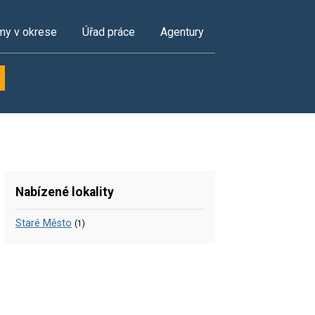
my v okrese
Úřad práce
Agentury
Nabízené lokality
Staré Město
(1)