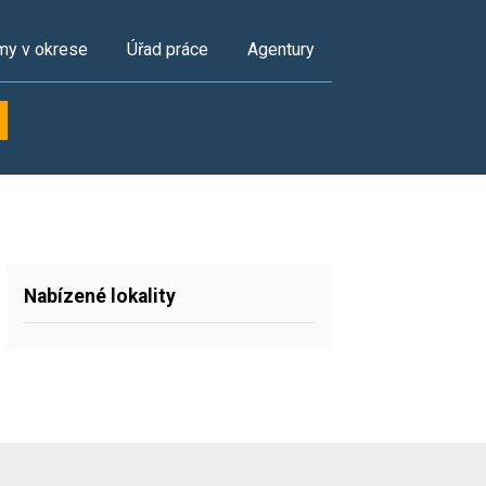
my v okrese
Úřad práce
Agentury
Nabízené lokality