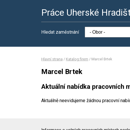
Práce Uherské Hradiš
Hledat zaměstnání
Hlavní strana
/
Katalog firem
/
Marcel Brtek
Marcel Brtek
Aktuální nabídka pracovních m
Aktuálně neevidujeme žádnou pracovní nabí