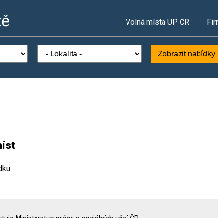
tě
Volná místa ÚP ČR
Fir
Zobrazit nabídky
íst
dku.