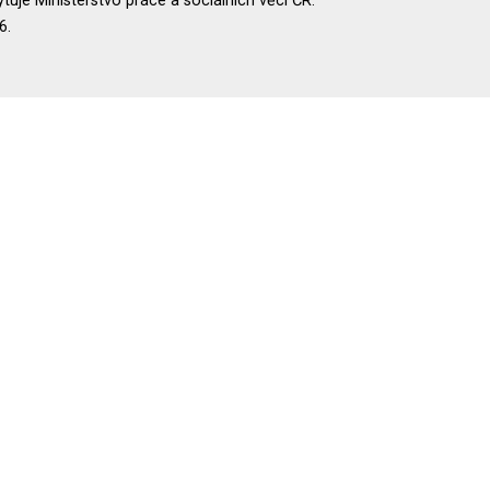
uje Ministerstvo práce a sociálních věcí ČR.
6.