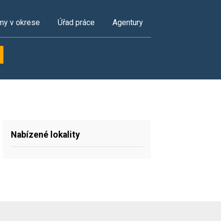
my v okrese
Úřad práce
Agentury
Nabízené lokality