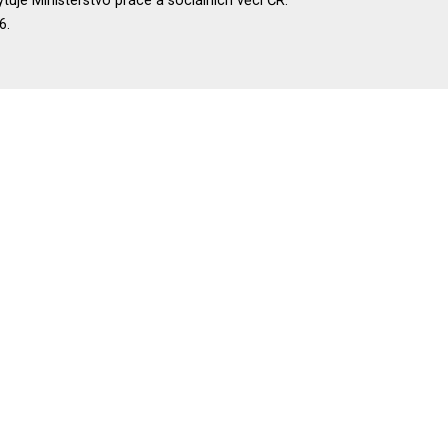
uje Ministerstvo práce a sociálních věcí ČR.
6.