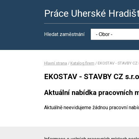
Práce Uherské Hradiš
Hledat zaměstnání
Hlavní strana
/
Katalog firem
/
EKOSTAV - STAVBY CZ s
EKOSTAV - STAVBY CZ s.r.o
Aktuální nabídka pracovních m
Aktuálně neevidujeme žádnou pracovní nabí