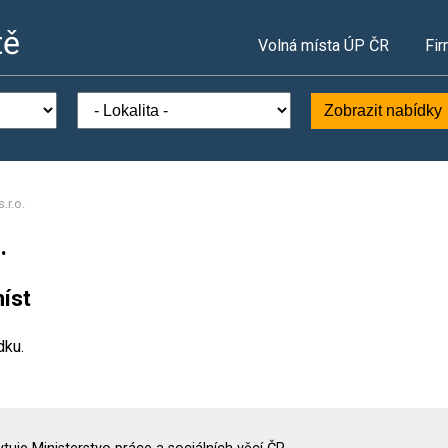
tě
Volná místa ÚP ČR
Fir
Zobrazit nabídky
.r.o.
.
íst
dku.