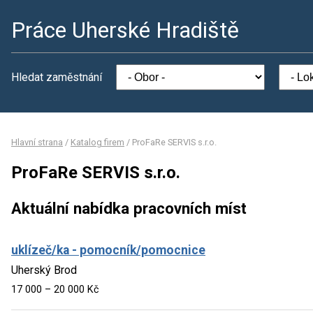
Práce Uherské Hradiště
Hledat zaměstnání
Hlavní strana
/
Katalog firem
/
ProFaRe SERVIS s.r.o.
ProFaRe SERVIS s.r.o.
Aktuální nabídka pracovních míst
uklízeč/ka - pomocník/pomocnice
Uherský Brod
17 000 – 20 000 Kč