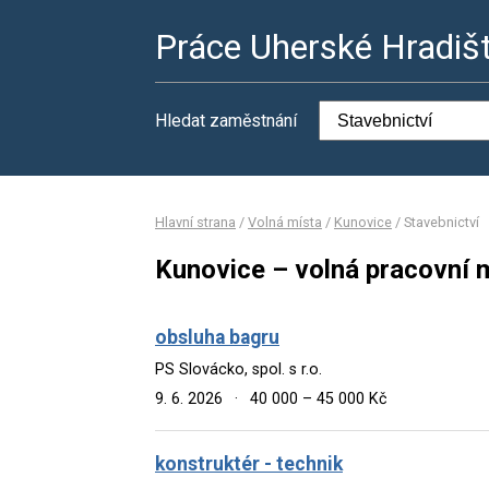
Práce Uherské Hradiš
Hledat zaměstnání
Hlavní strana
/
Volná místa
/
Kunovice
/
Stavebnictví
Kunovice – volná pracovní m
obsluha bagru
PS Slovácko, spol. s r.o.
9. 6. 2026
·
40 000 – 45 000 Kč
konstruktér - technik