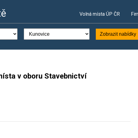
tě
Volná místa ÚP ČR
Fir
Zobrazit nabídky
ísta v oboru Stavebnictví