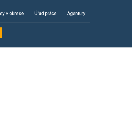
my v okrese
Úřad práce
Agentury