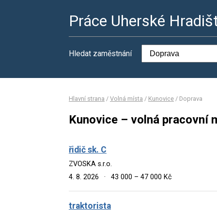
Práce Uherské Hradiš
Hledat zaměstnání
Hlavní strana
/
Volná místa
/
Kunovice
/
Doprava
Kunovice – volná pracovní 
řidič sk. C
ZVOSKA s.r.o.
4. 8. 2026
·
43 000 – 47 000 Kč
traktorista