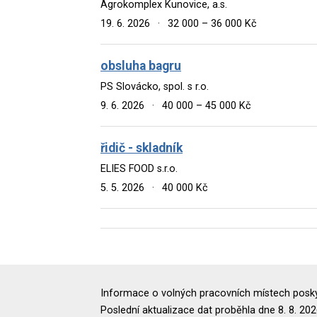
Agrokomplex Kunovice, a.s.
19. 6. 2026
·
32 000 – 36 000 Kč
obsluha bagru
PS Slovácko, spol. s r.o.
9. 6. 2026
·
40 000 – 45 000 Kč
řidič - skladník
ELIES FOOD s.r.o.
5. 5. 2026
·
40 000 Kč
Informace o volných pracovních místech poskyt
Poslední aktualizace dat proběhla dne 8. 8. 202