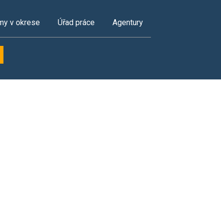
my v okrese
Úřad práce
Agentury