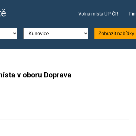
tě
Volná místa ÚP ČR
Fir
Zobrazit nabídky
místa v oboru Doprava