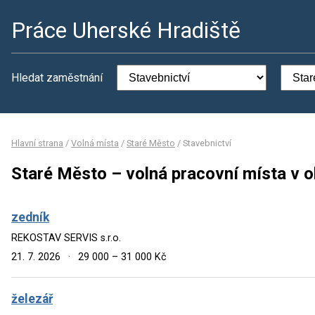
Práce Uherské Hradiště
Hledat zaměstnání
Hlavní strana
/
Volná místa
/
Staré Město
/
Stavebnictví
Staré Město – volná pracovní místa v o
zedník
REKOSTAV SERVIS s.r.o.
21. 7. 2026
·
29 000 – 31 000 Kč
železář