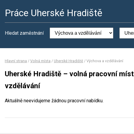
Práce Uherské Hradiště
Hledat zaměstnání
Hlavní strana
/
Volná místa
/
Uherské Hradiště
/
Výchova a vzdělávání
Uherské Hradiště – volná pracovní mís
vzdělávání
Aktuálně neevidujeme žádnou pracovní nabídku.