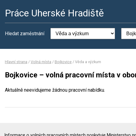
Práce Uherské Hradiště
Hledat zaměstnání
Hlavní strana
/
Volná místa
/
Bojkovice
/
Věda a výzkum
Bojkovice – volná pracovní místa v ob
Aktuálně neevidujeme žádnou pracovní nabídku.
Informace o volných pracovních místech poskytuje Ministerstvo pr