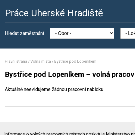
Práce Uherské Hradiště
Hledat zaměstnání
Hlavní strana
/
Volná místa
/
Bystřice pod Lopeníkem
Bystřice pod Lopeníkem – volná pracov
Aktuálně neevidujeme žádnou pracovní nabídku.
Informace o volných pracovních místech poskytuje Ministerstvo pr