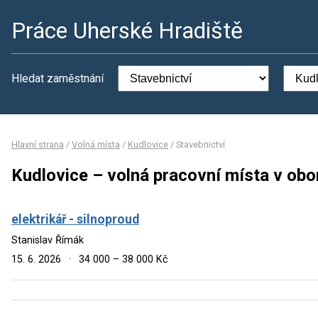
Práce Uherské Hradiště
Hledat zaměstnání
Hlavní strana
/
Volná místa
/
Kudlovice
/
Stavebnictví
Kudlovice – volná pracovní místa v obo
elektrikář - silnoproud
Stanislav Římák
15. 6. 2026
·
34 000 – 38 000 Kč