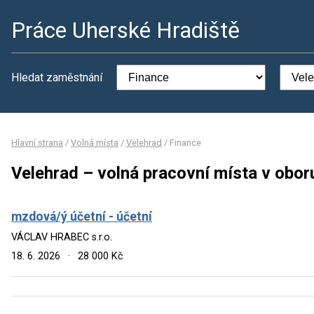
Práce Uherské Hradiště
Hledat zaměstnání
Hlavní strana
/
Volná místa
/
Velehrad
/
Finance
Velehrad – volná pracovní místa v obor
mzdová/ý účetní - účetní
VÁCLAV HRABEC s.r.o.
18. 6. 2026
·
28 000 Kč