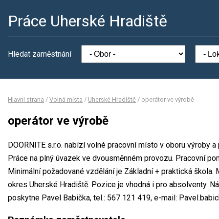
Práce Uherské Hradiště
Hledat zaměstnání
Hlavní strana
/
Volná místa
/
Uherské Hradiště
/
operátor ve výrobě
operátor ve výrobě
DOORNITE s.r.o. nabízí volné pracovní místo v oboru výroby a 
Práce na plný úvazek ve dvousměnném provozu. Pracovní po
Minimální požadované vzdělání je Základní + praktická škola. 
okres Uherské Hradiště. Pozice je vhodná i pro absolventy. N
poskytne Pavel Babička, tel.: 567 121 419, e-mail: Pavel.babi