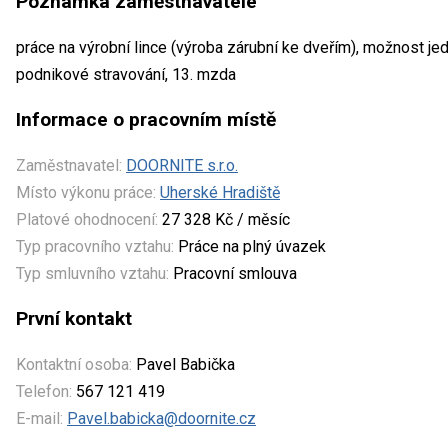
Poznámka zaměstnavatele
práce na výrobní lince (výroba zárubní ke dveřím), možnost j
podnikové stravování, 13. mzda
Informace o pracovním místě
Zaměstnavatel:
DOORNITE s.r.o.
Místo výkonu práce:
Uherské Hradiště
Platové ohodnocení:
27 328 Kč / měsíc
Typ pracovního vztahu:
Práce na plný úvazek
Typ smluvního vztahu:
Pracovní smlouva
První kontakt
Kontaktní osoba:
Pavel Babička
Telefon:
567 121 419
E-mail:
Pavel.babicka@doornite.cz