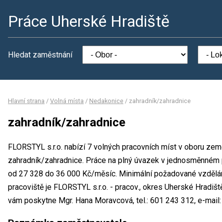
Práce Uherské Hradiště
Hledat zaměstnání
Hlavní strana
/
Volná místa
/
Nedakonice
/
zahradník/zahradnice
zahradník/zahradnice
FLORSTYL s.r.o. nabízí 7 volných pracovních míst v oboru země
zahradník/zahradnice. Práce na plný úvazek v jednosměnném
od 27 328 do 36 000 Kč/měsíc. Minimální požadované vzdělání
pracoviště je FLORSTYL s.r.o. - pracov., okres Uherské Hradiš
vám poskytne Mgr. Hana Moravcová, tel.: 601 243 312, e-mail: 