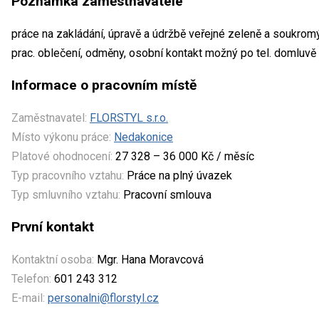
Poznámka zaměstnavatele
práce na zakládání, úpravě a údržbě veřejné zeleně a soukromý
prac. oblečení, odměny, osobní kontakt možný po tel. domluvě
Informace o pracovním místě
Zaměstnavatel:
FLORSTYL s.r.o.
Místo výkonu práce:
Nedakonice
Platové ohodnocení:
27 328 – 36 000 Kč / měsíc
Typ pracovního vztahu:
Práce na plný úvazek
Typ smluvního vztahu:
Pracovní smlouva
První kontakt
Kontaktní osoba:
Mgr. Hana Moravcová
Telefon:
601 243 312
E-mail:
personalni@florstyl.cz