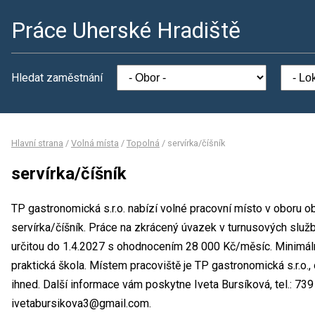
Práce Uherské Hradiště
Hledat zaměstnání
Hlavní strana
/
Volná místa
/
Topolná
/
servírka/číšník
servírka/číšník
TP gastronomická s.r.o. nabízí volné pracovní místo v oboru o
servírka/číšník. Práce na zkrácený úvazek v turnusových služ
určitou do 1.4.2027 s ohodnocením 28 000 Kč/měsíc. Minimáln
praktická škola. Místem pracoviště je TP gastronomická s.r.o.
ihned. Další informace vám poskytne Iveta Bursíková, tel.: 739
ivetabursikova3@gmail.com.