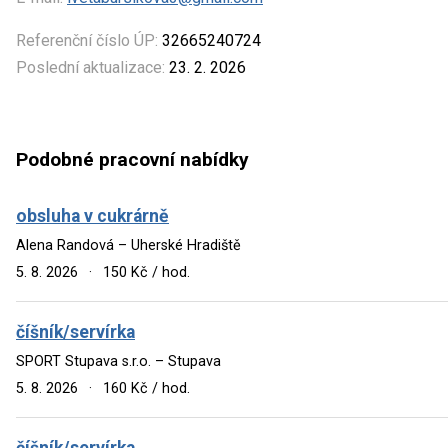
Referenční číslo ÚP:
32665240724
Poslední aktualizace:
23. 2. 2026
Podobné pracovní nabídky
obsluha v cukrárně
Alena Randová – Uherské Hradiště
5. 8. 2026
·
150 Kč / hod.
číšník/servírka
SPORT Stupava s.r.o. – Stupava
5. 8. 2026
·
160 Kč / hod.
číšník/servírka