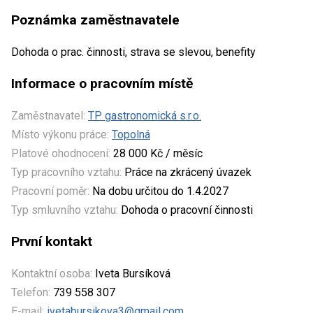
Poznámka zaměstnavatele
Dohoda o prac. činnosti, strava se slevou, benefity
Informace o pracovním místě
Zaměstnavatel:
TP gastronomická s.r.o.
Místo výkonu práce:
Topolná
Platové ohodnocení:
28 000 Kč / měsíc
Typ pracovního vztahu:
Práce na zkrácený úvazek
Pracovní poměr:
Na dobu určitou do 1.4.2027
Typ smluvního vztahu:
Dohoda o pracovní činnosti
První kontakt
Kontaktní osoba:
Iveta Bursíková
Telefon:
739 558 307
E-mail:
ivetabursikova3@gmail.com