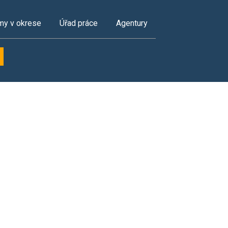
my v okrese
Úřad práce
Agentury