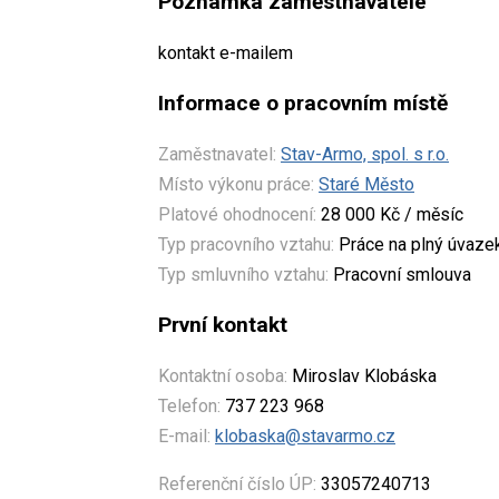
Poznámka zaměstnavatele
kontakt e-mailem
Informace o pracovním místě
Zaměstnavatel:
Stav-Armo, spol. s r.o.
Místo výkonu práce:
Staré Město
Platové ohodnocení:
28 000 Kč / měsíc
Typ pracovního vztahu:
Práce na plný úvaze
Typ smluvního vztahu:
Pracovní smlouva
První kontakt
Kontaktní osoba:
Miroslav Klobáska
Telefon:
737 223 968
E-mail:
klobaska@stavarmo.cz
Referenční číslo ÚP:
33057240713