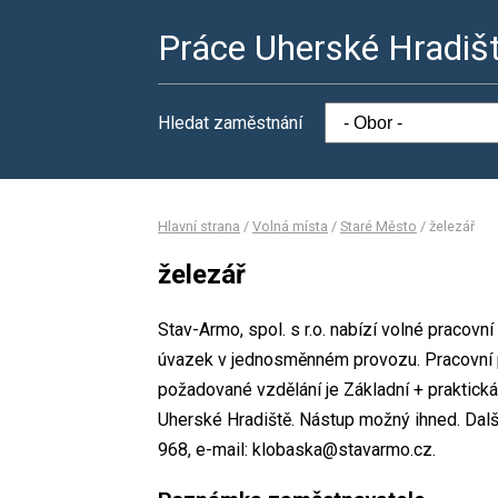
Práce Uherské Hradiš
Hledat zaměstnání
Hlavní strana
/
Volná místa
/
Staré Město
/
železář
železář
Stav-Armo, spol. s r.o. nabízí volné pracovn
úvazek v jednosměnném provozu. Pracovní
požadované vzdělání je Základní + praktická 
Uherské Hradiště. Nástup možný ihned. Dalš
968, e-mail: klobaska@stavarmo.cz.