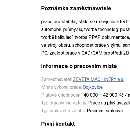
Poznámka zaměstnavatele
práce pro stabilní, stále se rozvíjející a te
automobil. průmyslu, tvorba technolog. post
tvorbě kalkulací, tvorba PPAP dokumentace,
ve stroj. oboru, schopnost práce v týmu, sa
PC, znalost práce v CAD/CAM prostředí 2D p
Informace o pracovním místě
Zaměstnavatel:
ZEVETA MACHINERY a.s.
Místo výkonu práce:
Bojkovice
Platové ohodnocení:
40 000 – 42 000 Kč / 
Typ pracovního vztahu:
Práce na plný úvaze
Typ smluvního vztahu:
Pracovní smlouva
První kontakt