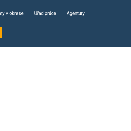
my v okrese
Úřad práce
Agentury