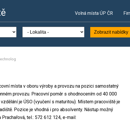
tě
Volná místa ÚP ČR
Fir
Zobrazit nabídky
technolog
ovní místa v oboru výroby a provozu na pozici samostatný
měnném provozu. Pracovní poměr s ohodnocením od 40 000
zdělání je ÚSO (vyučení s maturitou). Místem pracoviště je
iště. Pozice je vhodná i pro absolventy. Nástup možný
Prachařová, tel.: 572 612 124, e-mail: