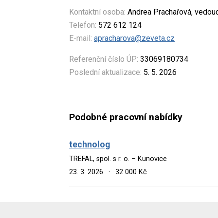
Kontaktní osoba:
Andrea Prachařová, vedouc
Telefon:
572 612 124
E-mail:
apracharova@zeveta.cz
Referenční číslo ÚP:
33069180734
Poslední aktualizace:
5. 5. 2026
Podobné pracovní nabídky
technolog
TREFAL, spol. s r. o. – Kunovice
23. 3. 2026
·
32 000 Kč