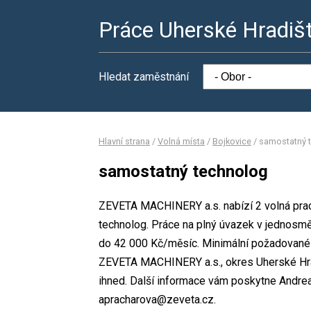
Práce Uherské Hradiš
Hledat zaměstnání
Hlavní strana
/
Volná místa
/
Bojkovice
/
samostatný 
samostatný technolog
ZEVETA MACHINERY a.s. nabízí 2 volná prac
technolog. Práce na plný úvazek v jednos
do 42 000 Kč/měsíc. Minimální požadované v
ZEVETA MACHINERY a.s., okres Uherské Hrad
ihned. Další informace vám poskytne Andrea 
apracharova@zeveta.cz.