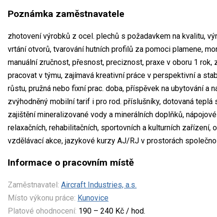
Poznámka zaměstnavatele
zhotovení výrobků z ocel. plechů s požadavkem na kvalitu, výr
vrtání otvorů, tvarování hutních profilů za pomoci plamene, mon
manuální zručnost, přesnost, preciznost, praxe v oboru 1 rok, 
pracovat v týmu, zajímavá kreativní práce v perspektivní a sta
růstu, pružná nebo fixní prac. doba, příspěvek na ubytování a 
zvýhodněný mobilní tarif i pro rod. příslušníky, dotovaná teplá 
zajištění mineralizované vody a minerálních doplňků, nápojové 
relaxačních, rehabilitačních, sportovních a kulturních zařízení,
vzdělávací akce, jazykové kurzy AJ/RJ v prostorách společnos
Informace o pracovním místě
Zaměstnavatel:
Aircraft Industries, a.s.
Místo výkonu práce:
Kunovice
Platové ohodnocení:
190 – 240 Kč / hod.