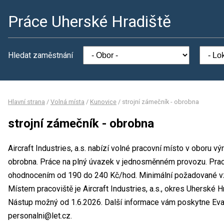
Práce Uherské Hradiště
Hledat zaměstnání
Hlavní strana
/
Volná místa
/
Kunovice
/
strojní zámečník - obrobna
strojní zámečník - obrobna
Aircraft Industries, a.s. nabízí volné pracovní místo v oboru v
obrobna. Práce na plný úvazek v jednosměnném provozu. Prac
ohodnocením od 190 do 240 Kč/hod. Minimální požadované vzd
Místem pracoviště je Aircraft Industries, a.s., okres Uherské H
Nástup možný od 1.6.2026. Další informace vám poskytne Eva M
personalni@let.cz.