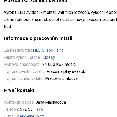
Poznámka zaměstnavatele
výroba LED svítidel - montáž vnitřních rozvodů, vyučení v obor
samostatnost, zručnost, ochota učit se novým věcem, osobní k
hod.
Informace o pracovním místě
Zaměstnavatel:
HELIO, spol. s r.o.
Místo výkonu práce:
Tupesy
Platové ohodnocení:
24 000 Kč / měsíc
Typ pracovního vztahu:
Práce na plný úvazek
Typ smluvního vztahu:
Pracovní smlouva
První kontakt
Kontaktní osoba:
Jana Machačová
Telefon:
572 551 316
E-mail:
helio@helio.cz