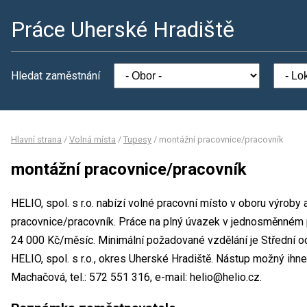
Práce Uherské Hradiště
Hledat zaměstnání
Hlavní strana
/
Volná místa
/
Tupesy
/
montážní pracovnice/pracovník
montážní pracovnice/pracovník
HELIO, spol. s r.o. nabízí volné pracovní místo v oboru výroby
pracovnice/pracovník. Práce na plný úvazek v jednosměnném
24 000 Kč/měsíc. Minimální požadované vzdělání je Střední o
HELIO, spol. s r.o., okres Uherské Hradiště. Nástup možný ih
Machačová, tel.: 572 551 316, e-mail: helio@helio.cz.