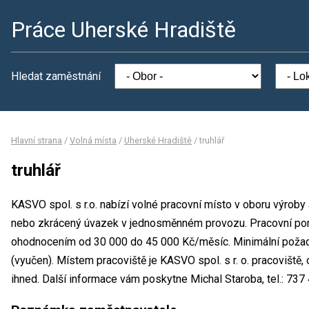
Práce Uherské Hradiště
Hledat zaměstnání
Hlavní strana
/
Volná místa
/
Uherské Hradiště
/
truhlář
truhlář
KASVO spol. s r.o. nabízí volné pracovní místo v oboru výroby 
nebo zkrácený úvazek v jednosměnném provozu. Pracovní po
ohodnocením od 30 000 do 45 000 Kč/měsíc. Minimální požad
(vyučen). Místem pracoviště je KASVO spol. s r. o. pracoviště
ihned. Další informace vám poskytne Michal Staroba, tel.: 73