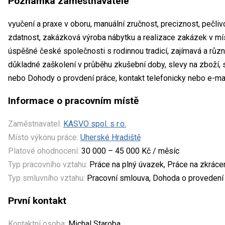
Poznámka zaměstnavatele
vyučení a praxe v oboru, manuální zručnost, preciznost, pečli
zdatnost, zakázková výroba nábytku a realizace zakázek v mís
úspěšné české společnosti s rodinnou tradicí, zajímavá a různo
důkladné zaškolení v průběhu zkušební doby, slevy na zboží, 
nebo Dohody o provdení práce, kontakt telefonicky nebo e-m
Informace o pracovním místě
Zaměstnavatel:
KASVO spol. s r.o.
Místo výkonu práce:
Uherské Hradiště
Platové ohodnocení:
30 000 – 45 000 Kč / měsíc
Typ pracovního vztahu:
Práce na plný úvazek, Práce na zkrác
Typ smluvního vztahu:
Pracovní smlouva, Dohoda o provedení
První kontakt
Kontaktní osoba:
Michal Staroba