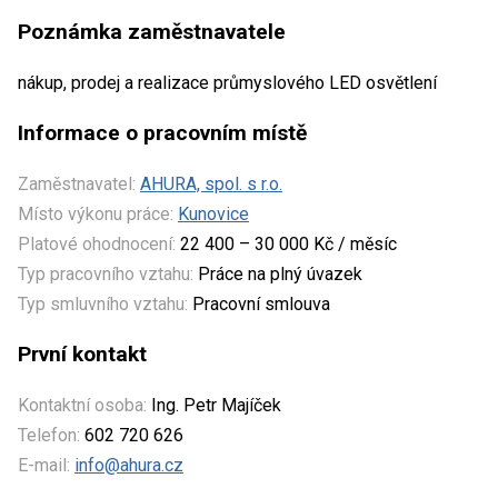
Poznámka zaměstnavatele
nákup, prodej a realizace průmyslového LED osvětlení
Informace o pracovním místě
Zaměstnavatel:
AHURA, spol. s r.o.
Místo výkonu práce:
Kunovice
Platové ohodnocení:
22 400 – 30 000 Kč / měsíc
Typ pracovního vztahu:
Práce na plný úvazek
Typ smluvního vztahu:
Pracovní smlouva
První kontakt
Kontaktní osoba:
Ing. Petr Majíček
Telefon:
602 720 626
E-mail:
info@ahura.cz