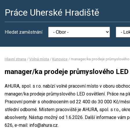
Práce Uherské Hradiště
Hledat zaměstnání
Hlavní strana
/
Volná místa
/
Kunovice
/
manager/ka prodeje průmyslového 
manager/ka prodeje průmyslového LED 
AHURA, spol. s r.o. nabízí volné pracovní místo v oboru obcho
manager/ka prodeje průmyslového LED osvětlení. Práce na pl
Pracovní poměr s ohodnocením od 22 400 do 30 000 Kč/měsíc.
střední odborné. Místem pracoviště je AHURA, spol. s r.o., okr
absolventy. Nástup možný od 1.6.2026. Další informace vám pos
626, e-mail: info@ahura.cz.