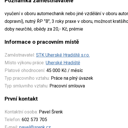
Poznámka zaměstnavatele
vyučení v oboru automechanik nebo jiné vzdělání v oboru aut
dopravní), nutný ŘP "B", 3 roky praxe v oboru, možnost kratšíh
doby neurčité, obědy za 20,- Kč, prémie
Informace o pracovním místě
Zaměstnavatel:
STK Uherské Hradiště s.r.o.
Místo výkonu práce:
Uherské Hradiště
Platové ohodnocení:
45 000 Kč / měsíc
Typ pracovního vztahu:
Práce na plný úvazek
Typ smluvního vztahu:
Pracovní smlouva
První kontakt
Kontaktní osoba:
Pavel Šrenk
Telefon:
602 573 705
E-mail:
pavel@srenk.cz