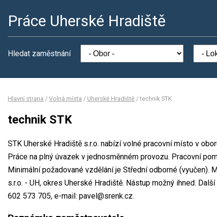
Práce Uherské Hradiště
Hledat zaměstnání
Hlavní strana
/
Volná místa
/
Uherské Hradiště
/
technik STK
technik STK
STK Uherské Hradiště s.r.o. nabízí volné pracovní místo v obo
Práce na plný úvazek v jednosměnném provozu. Pracovní po
Minimální požadované vzdělání je Střední odborné (vyučen). 
s.r.o. - UH, okres Uherské Hradiště. Nástup možný ihned. Další
602 573 705, e-mail: pavel@srenk.cz.