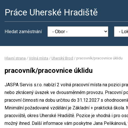
Práce Uherské Hradiště
Hledat zaměstnání
Hlavní strana
/
Volná místa
/
Uherský Brod
/
pracovník/pracovnice úklidu
pracovník/pracovnice úklidu
JASPA Servis s.r.o. nabízí 2 volná pracovní místa na pozici pr
nebo zkrácený úvazek ve dvousměnném provozu. Pracovní p
pracovní činnosti na dobu určitou do 31.12.2027 s ohodnoce
Minimální požadované vzdělání je Základní + praktická škola. 
pracoviště, okres Uherské Hradiště. Pozice je vhodná i pro o
možný ihned. Další informace vám poskytne Jana Pelikánová, t