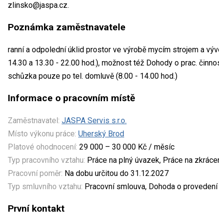
zlinsko@jaspa.cz.
Poznámka zaměstnavatele
ranní a odpolední úklid prostor ve výrobě mycím strojem a vý
14.30 a 13.30 - 22.00 hod.), možnost též Dohody o prac. činn
schůzka pouze po tel. domluvě (8.00 - 14.00 hod.)
Informace o pracovním místě
Zaměstnavatel:
JASPA Servis s.r.o.
Místo výkonu práce:
Uherský Brod
Platové ohodnocení:
29 000 – 30 000 Kč / měsíc
Typ pracovního vztahu:
Práce na plný úvazek, Práce na zkrác
Pracovní poměr:
Na dobu určitou do 31.12.2027
Typ smluvního vztahu:
Pracovní smlouva, Dohoda o provedení 
První kontakt