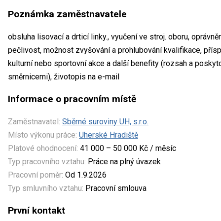
Poznámka zaměstnavatele
obsluha lisovací a drticí linky., vyučení ve stroj. oboru, oprá
pečlivost, možnost zvyšování a prohlubování kvalifikace, příspě
kulturní nebo sportovní akce a další benefity (rozsah a poskyto
směrnicemi), životopis na e-mail
Informace o pracovním místě
Zaměstnavatel:
Sběrné suroviny UH, s.r.o.
Místo výkonu práce:
Uherské Hradiště
Platové ohodnocení:
41 000 – 50 000 Kč / měsíc
Typ pracovního vztahu:
Práce na plný úvazek
Pracovní poměr:
Od 1.9.2026
Typ smluvního vztahu:
Pracovní smlouva
První kontakt