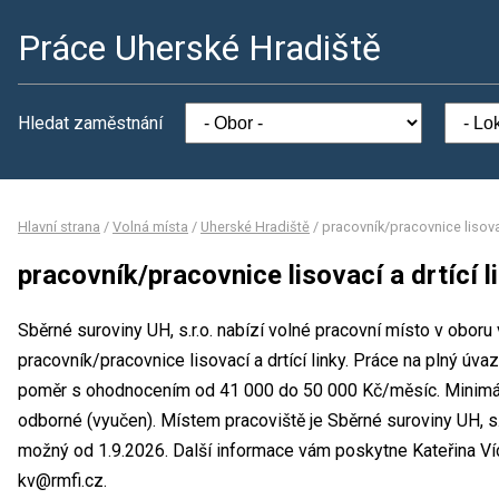
Práce Uherské Hradiště
Hledat zaměstnání
Hlavní strana
/
Volná místa
/
Uherské Hradiště
/
pracovník/pracovnice lisovac
pracovník/pracovnice lisovací a drtící l
Sběrné suroviny UH, s.r.o. nabízí volné pracovní místo v oboru
pracovník/pracovnice lisovací a drtící linky. Práce na plný ú
poměr s ohodnocením od 41 000 do 50 000 Kč/měsíc. Minimál
odborné (vyučen). Místem pracoviště je Sběrné suroviny UH, s.
možný od 1.9.2026. Další informace vám poskytne Kateřina Vích
kv@rmfi.cz.