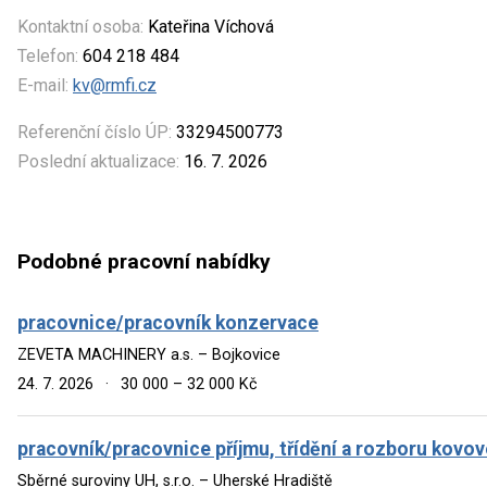
Kontaktní osoba:
Kateřina Víchová
Telefon:
604 218 484
E-mail:
kv@rmfi.cz
Referenční číslo ÚP:
33294500773
Poslední aktualizace:
16. 7. 2026
Podobné pracovní nabídky
pracovnice/pracovník konzervace
ZEVETA MACHINERY a.s. – Bojkovice
24. 7. 2026
·
30 000 – 32 000 Kč
pracovník/pracovnice příjmu, třídění a rozboru kovo
Sběrné suroviny UH, s.r.o. – Uherské Hradiště