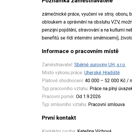
Poznámka zaměstnavatele
zámečnické práce, vyučení ve stroj. oboru, 
obloukem a oprávnění na obsluhu VZV, možno
penzijní pojištění, stravování a na kulturní 
benefitů se řídí interními směrnicemi), život
Informace o pracovním místě
Zaměstnavatel:
Sběrné suroviny UH, s.r.o.
Místo výkonu práce:
Uherské Hradiště
Platové ohodnocení:
40 000 – 52 000 Kč / 
Typ pracovního vztahu:
Práce na plný úvaze
Pracovní poměr:
Od 1.9.2026
Typ smluvního vztahu:
Pracovní smlouva
První kontakt
Kontaktní osoba:
Kateřina Víchová