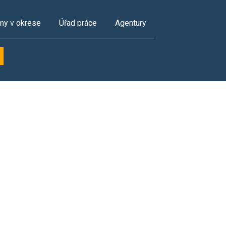
my v okrese
Úřad práce
Agentury