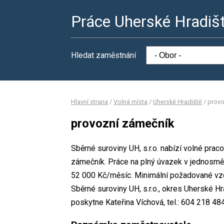
Práce Uherské Hradiš
Hledat zaměstnání
Hlavní strana
/
Volná místa
/
Uherské Hradiště
/
provo
provozní zámečník
Sběrné suroviny UH, s.r.o. nabízí volné pra
zámečník. Práce na plný úvazek v jednosm
52 000 Kč/měsíc. Minimální požadované vzdě
Sběrné suroviny UH, s.r.o., okres Uherské H
poskytne Kateřina Víchová, tel.: 604 218 484