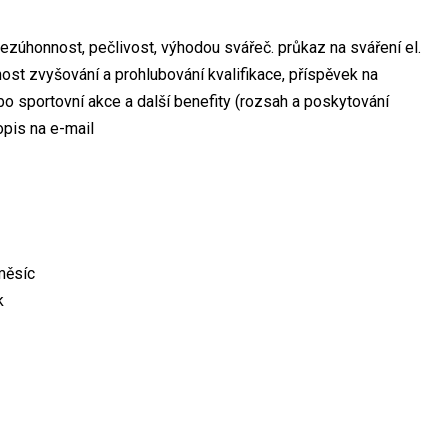
bezúhonnost, pečlivost, výhodou svářeč. průkaz na sváření el.
st zvyšování a prohlubování kvalifikace, příspěvek na
nebo sportovní akce a další benefity (rozsah a poskytování
opis na e-mail
měsíc
k