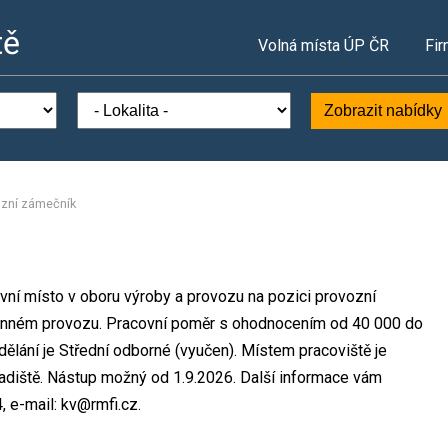
tě
Volná místa ÚP ČR
Fir
Zobrazit nabídky
zní zámečník
covní místo v oboru výroby a provozu na pozici provozní
ěnném provozu. Pracovní poměr s ohodnocením od 40 000 do
lání je Střední odborné (vyučen). Místem pracoviště je
radiště. Nástup možný od 1.9.2026. Další informace vám
, e-mail: kv@rmfi.cz.