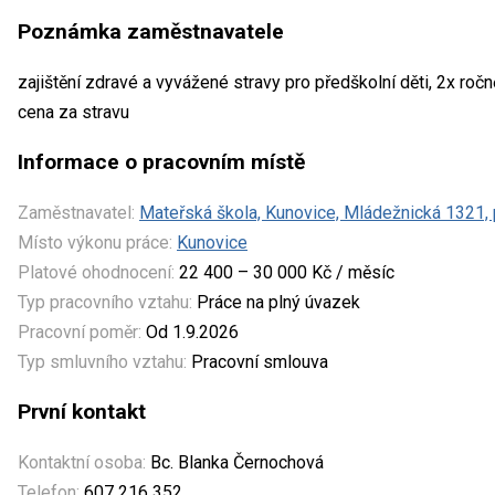
Poznámka zaměstnavatele
zajištění zdravé a vyvážené stravy pro předškolní děti, 2x roč
cena za stravu
Informace o pracovním místě
Zaměstnavatel:
Mateřská škola, Kunovice, Mládežnická 1321,
Místo výkonu práce:
Kunovice
Platové ohodnocení:
22 400 – 30 000 Kč / měsíc
Typ pracovního vztahu:
Práce na plný úvazek
Pracovní poměr:
Od 1.9.2026
Typ smluvního vztahu:
Pracovní smlouva
První kontakt
Kontaktní osoba:
Bc. Blanka Černochová
Telefon:
607 216 352