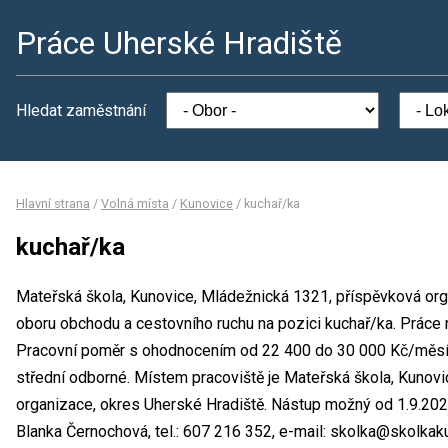
Práce Uherské Hradiště
Hledat zaměstnání
Hlavní strana
/
Volná místa
/
Kunovice
/
kuchař/ka
kuchař/ka
Mateřská škola, Kunovice, Mládežnická 1321, příspěvková org
oboru obchodu a cestovního ruchu na pozici kuchař/ka. Prác
Pracovní poměr s ohodnocením od 22 400 do 30 000 Kč/měsíc.
střední odborné. Místem pracoviště je Mateřská škola, Kunov
organizace, okres Uherské Hradiště. Nástup možný od 1.9.202
Blanka Černochová, tel.: 607 216 352, e-mail: skolka@skolkak