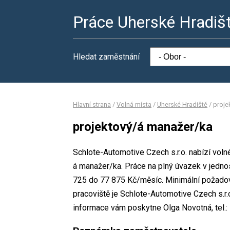
Práce Uherské Hradiš
Hledat zaměstnání
Hlavní strana
/
Volná místa
/
Uherské Hradiště
/
proje
projektový/á manažer/ka
Schlote-Automotive Czech s.r.o. nabízí voln
á manažer/ka. Práce na plný úvazek v jed
725 do 77 875 Kč/měsíc. Minimální požadov
pracoviště je Schlote-Automotive Czech s.r.
informace vám poskytne Olga Novotná, tel.: