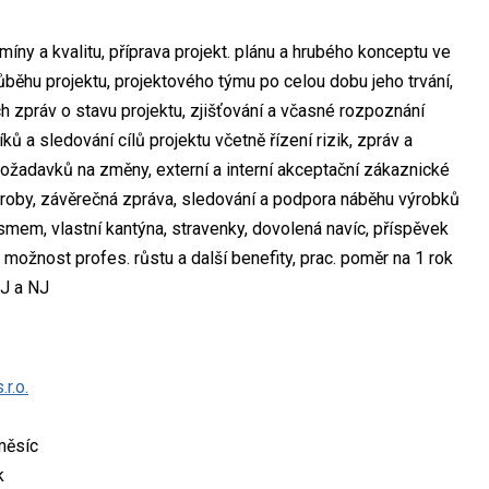
míny a kvalitu, příprava projekt. plánu a hrubého konceptu ve
ůběhu projektu, projektového týmu po celou dobu jeho trvání,
h zpráv o stavu projektu, zjišťování a včasné rozpoznání
ků a sledování cílů projektu včetně řízení rizik, zpráv a
požadavků na změny, externí a interní akceptační zákaznické
výroby, závěrečná zpráva, sledování a podpora náběhu výrobků
mem, vlastní kantýna, stravenky, dovolená navíc, příspěvek
, možnost profes. růstu a další benefity, prac. poměr na 1 rok
ČJ a NJ
r.o.
měsíc
k