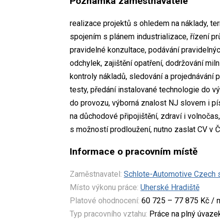
Poznámka zaměstnavatele
realizace projektů s ohledem na náklady, ter
spojením s plánem industrializace, řízení pr
pravidelné konzultace, podávání pravidelnýc
odchylek, zajištění opatření, dodržování milní
kontroly nákladů, sledování a projednávání 
testy, předání instalované technologie do 
do provozu, výborná znalost NJ slovem i pís
na důchodové připojištění, zdraví i volnočas
s možností prodloužení, nutno zaslat CV v 
Informace o pracovním místě
Zaměstnavatel:
Schlote-Automotive Czech s.
Místo výkonu práce:
Uherské Hradiště
Platové ohodnocení:
60 725 – 77 875 Kč / 
Typ pracovního vztahu:
Práce na plný úvaze