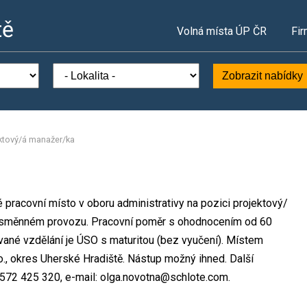
tě
Volná místa ÚP ČR
Fir
Zobrazit nabídky
ktový/á manažer/ka
é pracovní místo v oboru administrativy na pozici projektový/
nosměnném provozu. Pracovní poměr s ohodnocením od 60
ané vzdělání je ÚSO s maturitou (bez vyučení). Místem
o., okres Uherské Hradiště. Nástup možný ihned. Další
 572 425 320, e-mail: olga.novotna@schlote.com.