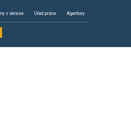
my v okrese
Úřad práce
Agentury