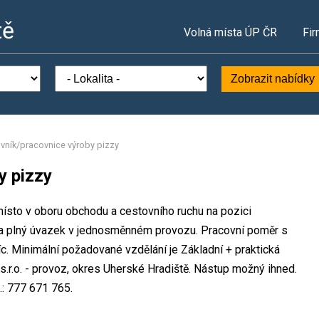
tě
Volná místa ÚP ČR
Fir
Zobrazit nabídky
vník/pracovnice výroby pizzy
y pizzy
ísto v oboru obchodu a cestovního ruchu na pozici
na plný úvazek v jednosměnném provozu. Pracovní poměr s
 Minimální požadované vzdělání je Základní + praktická
r.o. - provoz, okres Uherské Hradiště. Nástup možný ihned.
.: 777 671 765.