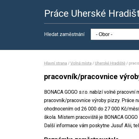
Práce Uherské Hradiš
Hledat zaměstnání
Hlavní strana
/
Volná místa
/
Uherské Hradiště
/
praco
pracovník/pracovnice výrob
BONACA GOGO s.r.o. nabízí volné pracovní m
pracovník/pracovnice výroby pizzy. Práce 
ohodnocením od 26 000 do 27 000 Kč/měsíc.
škola. Místem pracoviště je BONACA GOGO s.
Další informace vám poskytne Jusuf Alii, tel