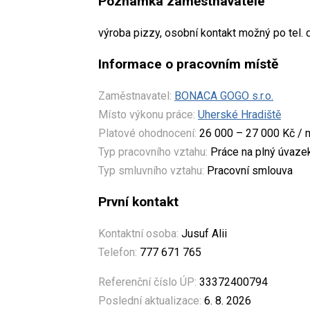
Poznámka zaměstnavatele
výroba pizzy, osobní kontakt možný po tel.
Informace o pracovním místě
Zaměstnavatel:
BONACA GOGO s.r.o.
Místo výkonu práce:
Uherské Hradiště
Platové ohodnocení:
26 000 – 27 000 Kč / 
Typ pracovního vztahu:
Práce na plný úvaze
Typ smluvního vztahu:
Pracovní smlouva
První kontakt
Kontaktní osoba:
Jusuf Alii
Telefon:
777 671 765
Referenční číslo ÚP:
33372400794
Poslední aktualizace:
6. 8. 2026