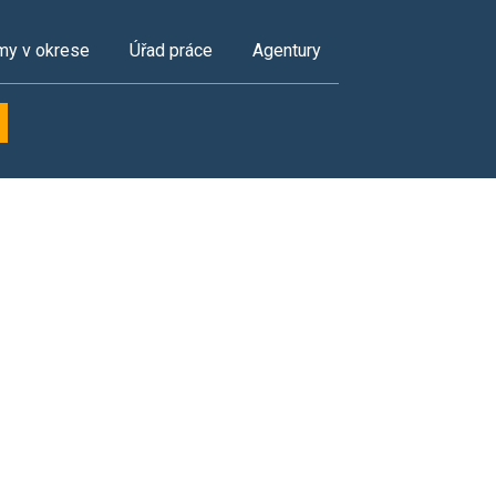
my v okrese
Úřad práce
Agentury