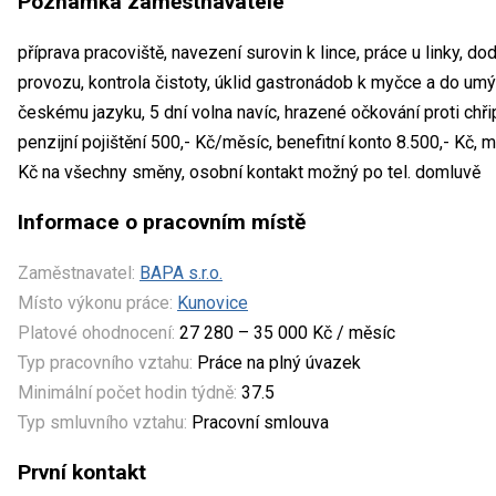
Poznámka zaměstnavatele
příprava pracoviště, navezení surovin k lince, práce u linky, 
provozu, kontrola čistoty, úklid gastronádob k myčce a do um
českému jazyku, 5 dní volna navíc, hrazené očkování proti chři
penzijní pojištění 500,- Kč/měsíc, benefitní konto 8.500,- Kč, 
Kč na všechny směny, osobní kontakt možný po tel. domluvě
Informace o pracovním místě
Zaměstnavatel:
BAPA s.r.o.
Místo výkonu práce:
Kunovice
Platové ohodnocení:
27 280 – 35 000 Kč / měsíc
Typ pracovního vztahu:
Práce na plný úvazek
Minimální počet hodin týdně:
37.5
Typ smluvního vztahu:
Pracovní smlouva
První kontakt