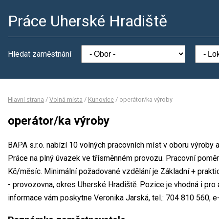
Práce Uherské Hradiště
Hledat zaměstnání
Hlavní strana
/
Volná místa
/
Kunovice
/
operátor/ka výroby
operátor/ka výroby
BAPA s.r.o. nabízí 10 volných pracovních míst v oboru výroby 
Práce na plný úvazek ve třísměnném provozu. Pracovní pomě
Kč/měsíc. Minimální požadované vzdělání je Základní + praktic
- provozovna, okres Uherské Hradiště. Pozice je vhodná i pro
informace vám poskytne Veronika Jarská, tel.: 704 810 560, e-