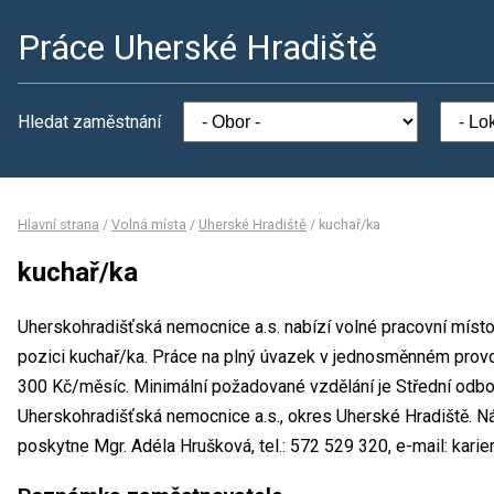
Práce Uherské Hradiště
Hledat zaměstnání
Hlavní strana
/
Volná místa
/
Uherské Hradiště
/
kuchař/ka
kuchař/ka
Uherskohradišťská nemocnice a.s. nabízí volné pracovní míst
pozici kuchař/ka. Práce na plný úvazek v jednosměnném pro
300 Kč/měsíc. Minimální požadované vzdělání je Střední odbo
Uherskohradišťská nemocnice a.s., okres Uherské Hradiště. N
poskytne Mgr. Adéla Hrušková, tel.: 572 529 320, e-mail: kari