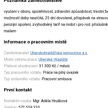
Poznámka zaměstnavatele
vyučení v oboru, spolehlivost, zdravotní způsobilost, trestní 
možností doby neurčité, 25 dní dovolené, příspěvek na stravová
penzijní spoření, zvýhodněný tarif na mobil i pro rod. příslušní
mailem
Informace o pracovním místě
Zaměstnavatel:
Uherskohradišťská nemocnice a.s.
Místo výkonu práce:
Uherské Hradiště
Platové ohodnocení:
31 300 Kč / měsíc
Typ pracovního vztahu:
Práce na plný úvazek
Typ smluvního vztahu:
Pracovní smlouva
První kontakt
Kontaktní osoba:
Mgr. Adéla Hrušková
Telefon:
572 529 320