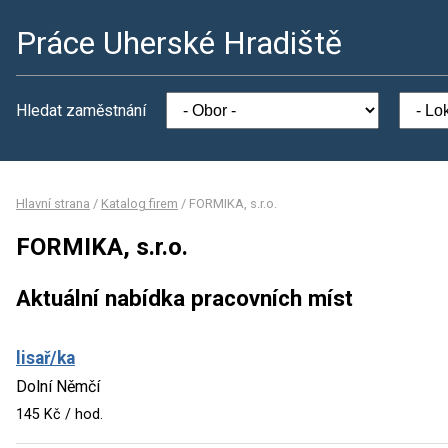
Práce Uherské Hradiště
Hledat zaměstnání
Hlavní strana
/
Katalog firem
/
FORMIKA, s.r.o.
FORMIKA, s.r.o.
Aktuální nabídka pracovních míst
lisař/ka
Dolní Němčí
145 Kč / hod.