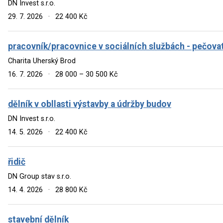
DN Invest s.r.o.
29. 7. 2026
·
22 400 Kč
pracovník/pracovnice v sociálních službách - pečova
Charita Uherský Brod
16. 7. 2026
·
28 000 – 30 500 Kč
dělník v obllasti výstavby a údržby budov
DN Invest s.r.o.
14. 5. 2026
·
22 400 Kč
řidič
DN Group stav s.r.o.
14. 4. 2026
·
28 800 Kč
stavební dělník