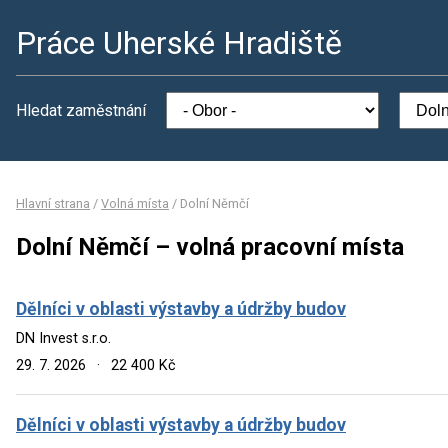
Práce Uherské Hradiště
Hledat zaměstnání
Hlavní strana
/
Volná místa
/
Dolní Němčí
Dolní Němčí – volná pracovní místa
Dělníci v oblasti výstavby a údržby budov
DN Invest s.r.o.
29. 7. 2026
·
22 400 Kč
Dělníci v oblasti výstavby a údržby budov