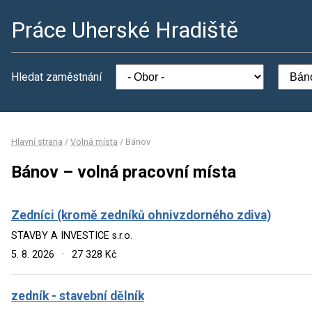
Práce Uherské Hradiště
Hledat zaměstnání
Hlavní strana
/
Volná místa
/
Bánov
Bánov – volná pracovní místa
Zedníci (kromě zedníků ohnivzdorného zdiva)
STAVBY A INVESTICE s.r.o.
5. 8. 2026
·
27 328 Kč
zedník - stavební dělník