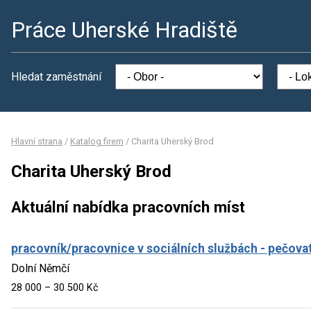
Práce Uherské Hradiště
Hledat zaměstnání
Hlavní strana
/
Katalog firem
/
Charita Uherský Brod
Charita Uherský Brod
Aktuální nabídka pracovních míst
pracovník/pracovnice v sociálních službách - pečova
Dolní Němčí
28 000 – 30 500 Kč