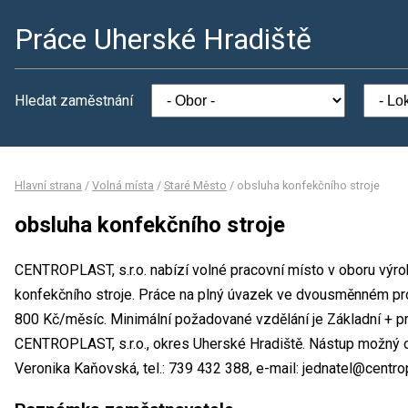
Práce Uherské Hradiště
Hledat zaměstnání
Hlavní strana
/
Volná místa
/
Staré Město
/
obsluha konfekčního stroje
obsluha konfekčního stroje
CENTROPLAST, s.r.o. nabízí volné pracovní místo v oboru výro
konfekčního stroje. Práce na plný úvazek ve dvousměnném p
800 Kč/měsíc. Minimální požadované vzdělání je Základní + pr
CENTROPLAST, s.r.o., okres Uherské Hradiště. Nástup možný 
Veronika Kaňovská, tel.: 739 432 388, e-mail: jednatel@centrop