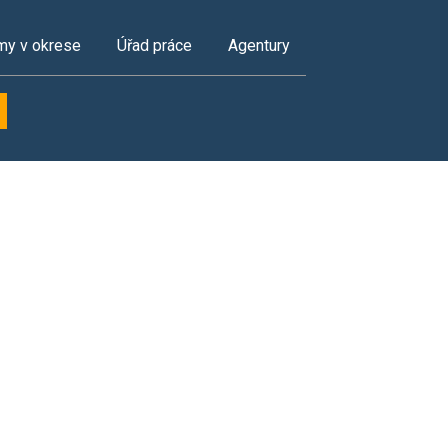
my v okrese
Úřad práce
Agentury