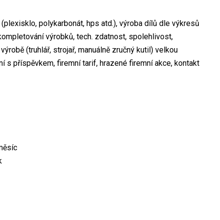
(plexisklo, polykarbonát, hps atd.), výroba dílů dle výkresů
, kompletování výrobků, tech. zdatnost, spolehlivost,
ýrobě (truhlář, strojař, manuálně zručný kutil) velkou
 s příspěvkem, firemní tarif, hrazené firemní akce, kontakt
měsíc
k