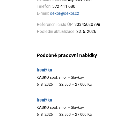
Telefon:
572 411 680
E-mail:
dekor@dekor.cz
Referenční číslo ÚP:
33345020798
Poslední aktualizace:
23. 6. 2026
Podobné pracovní nabídky
lisař/ka
KASKO spol. s r.o. – Slavkov
6. 8. 2026
·
22 500 – 27 000 Kč
lisař/ka
KASKO spol. s r.o. – Slavkov
6. 8. 2026
·
22 500 – 27 000 Kč