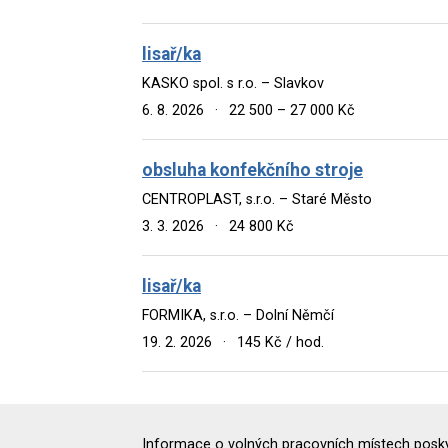
lisař/ka
KASKO spol. s r.o. – Slavkov
6. 8. 2026
·
22 500 – 27 000 Kč
obsluha konfekčního stroje
CENTROPLAST, s.r.o. – Staré Město
3. 3. 2026
·
24 800 Kč
lisař/ka
FORMIKA, s.r.o. – Dolní Němčí
19. 2. 2026
·
145 Kč / hod.
Informace o volných pracovních místech poskyt