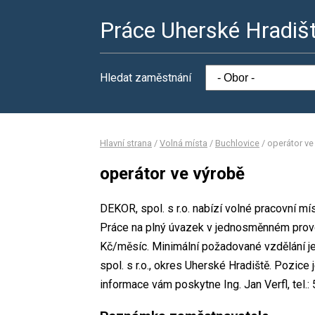
Práce Uherské Hradiš
Hledat zaměstnání
Hlavní strana
/
Volná místa
/
Buchlovice
/
operátor ve
operátor ve výrobě
DEKOR, spol. s r.o. nabízí volné pracovní mí
Práce na plný úvazek v jednosměnném prov
Kč/měsíc. Minimální požadované vzdělání je
spol. s r.o., okres Uherské Hradiště. Pozice
informace vám poskytne Ing. Jan Verfl, tel.