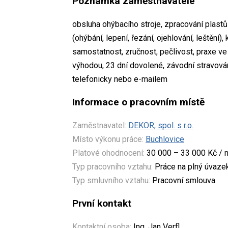
Poznámka zaměstnavatele
obsluha ohýbacího stroje, zpracování plastů 
(ohýbání, lepení, řezání, ojehlování, leštění)
samostatnost, zručnost, pečlivost, praxe ve v
výhodou, 23 dní dovolené, závodní stravování
telefonicky nebo e-mailem
Informace o pracovním místě
Zaměstnavatel:
DEKOR, spol. s r.o.
Místo výkonu práce:
Buchlovice
Platové ohodnocení:
30 000 – 33 000 Kč / 
Typ pracovního vztahu:
Práce na plný úvaze
Typ smluvního vztahu:
Pracovní smlouva
První kontakt
Kontaktní osoba:
Ing. Jan Verfl