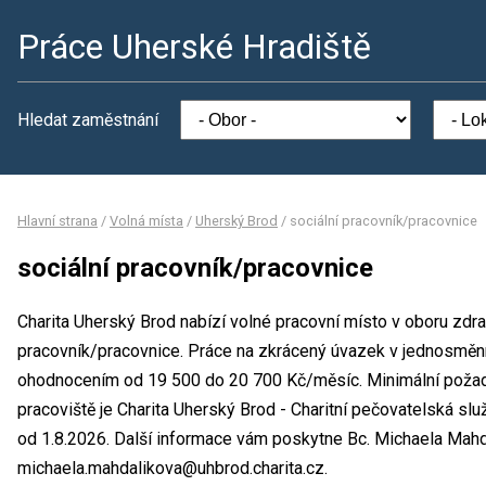
Práce Uherské Hradiště
Hledat zaměstnání
Hlavní strana
/
Volná místa
/
Uherský Brod
/
sociální pracovník/pracovnice
sociální pracovník/pracovnice
Charita Uherský Brod nabízí volné pracovní místo v oboru zdrav
pracovník/pracovnice. Práce na zkrácený úvazek v jednosmě
ohodnocením od 19 500 do 20 700 Kč/měsíc. Minimální požad
pracoviště je Charita Uherský Brod - Charitní pečovatelská s
od 1.8.2026. Další informace vám poskytne Bc. Michaela Mahdal
michaela.mahdalikova@uhbrod.charita.cz.