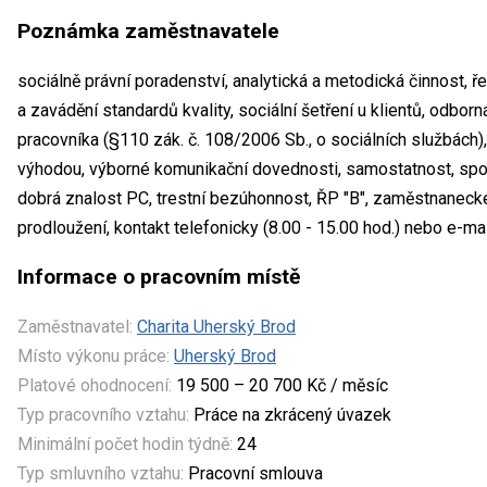
Poznámka zaměstnavatele
sociálně právní poradenství, analytická a metodická činnost, ř
a zavádění standardů kvality, sociální šetření u klientů, odbo
pracovníka (§110 zák. č. 108/2006 Sb., o sociálních službách
výhodou, výborné komunikační dovednosti, samostatnost, spole
dobrá znalost PC, trestní bezúhonnost, ŘP "B", zaměstnanecké
prodloužení, kontakt telefonicky (8.00 - 15.00 hod.) nebo e-m
Informace o pracovním místě
Zaměstnavatel:
Charita Uherský Brod
Místo výkonu práce:
Uherský Brod
Platové ohodnocení:
19 500 – 20 700 Kč / měsíc
Typ pracovního vztahu:
Práce na zkrácený úvazek
Minimální počet hodin týdně:
24
Typ smluvního vztahu:
Pracovní smlouva