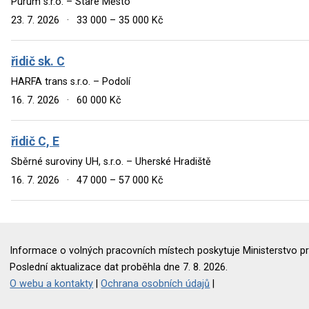
Purum s.r.o. – Staré Město
23. 7. 2026
·
33 000 – 35 000 Kč
řidič sk. C
HARFA trans s.r.o. – Podolí
16. 7. 2026
·
60 000 Kč
řidič C, E
Sběrné suroviny UH, s.r.o. – Uherské Hradiště
16. 7. 2026
·
47 000 – 57 000 Kč
Informace o volných pracovních místech poskytuje Ministerstvo pr
Poslední aktualizace dat proběhla dne 7. 8. 2026.
O webu a kontakty
|
Ochrana osobních údajů
|