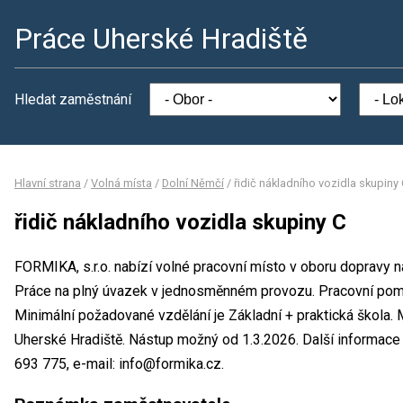
Práce Uherské Hradiště
Hledat zaměstnání
Hlavní strana
/
Volná místa
/
Dolní Němčí
/
řidič nákladního vozidla skupiny
řidič nákladního vozidla skupiny C
FORMIKA, s.r.o. nabízí volné pracovní místo v oboru dopravy na
Práce na plný úvazek v jednosměnném provozu. Pracovní po
Minimální požadované vzdělání je Základní + praktická škola. 
Uherské Hradiště. Nástup možný od 1.3.2026. Další informace
693 775, e-mail: info@formika.cz.