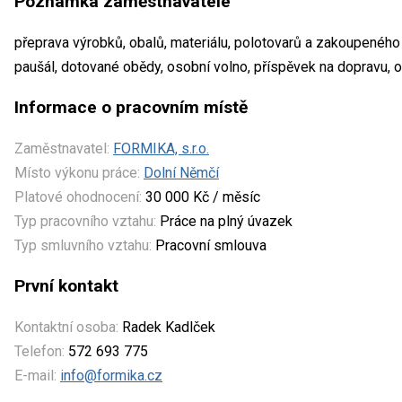
Poznámka zaměstnavatele
přeprava výrobků, obalů, materiálu, polotovarů a zakoupeného
paušál, dotované obědy, osobní volno, příspěvek na dopravu, 
Informace o pracovním místě
Zaměstnavatel:
FORMIKA, s.r.o.
Místo výkonu práce:
Dolní Němčí
Platové ohodnocení:
30 000 Kč / měsíc
Typ pracovního vztahu:
Práce na plný úvazek
Typ smluvního vztahu:
Pracovní smlouva
První kontakt
Kontaktní osoba:
Radek Kadlček
Telefon:
572 693 775
E-mail:
info@formika.cz